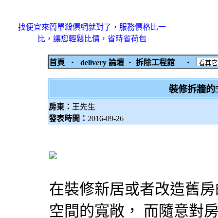
找便宜來簡單殺價網就對了，服務價格比一
比，讓您輕鬆比價，省時省荷包
首頁
‧
delivery 論壇
‧
拆除工程館
‧
裝修拆牆的
房東：
王先生
發表時間：
2016-09-26
在裝修新居或者改造舊房
空間的寬敞， 而隨意對