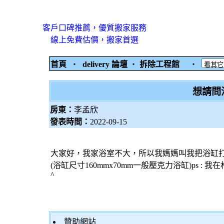
客戶口碑推薦，優質搬家服務
線上免費估價，搬家首選
首頁
‧
delivery 論壇
‧
拆除工程館
‧
想請問
房東：
李孟欣
發表時間：
2022-09-15
大家好，我家浴室不大，所以我媽媽叫我把浴缸
(浴缸尺寸160mmx70mm一般壓克力浴缸)ps 
^
贊助網站