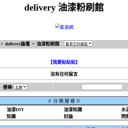
delivery 油漆粉刷館
‧
delivery論壇
‧
油漆粉刷館
【我要貼貼貼】
沒有任何留言
搜尋:
※
分 類 搜 尋 ※
油漆DIY
油漆知識
水
知識
討論
問