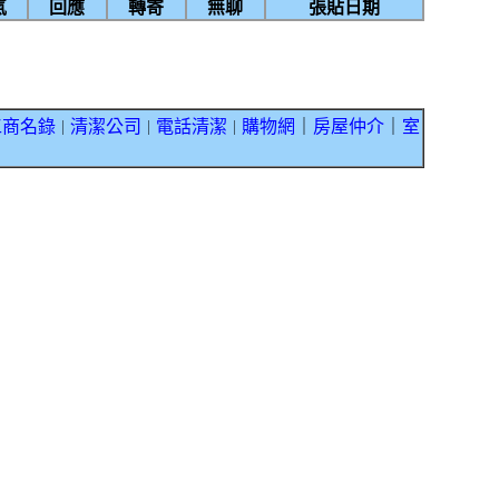
氣
回應
轉寄
無聊
張貼日期
工商名錄
清潔公司
電話清潔
購物網
｜
房屋仲介
｜
室
｜
｜
｜