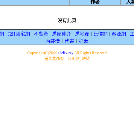
作者
人
沒有此頁
網
J2H凶宅網
不動產
房屋仲介
房地產
比價網
客源網
｜
｜
｜
｜
｜
｜
｜
內裝潢
｜
代書
｜
抓漏
delivery
Copyright(C)2000
All Rights Reserved
著作權所有 J2H流行雜誌