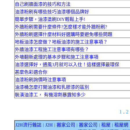
自己刷牆面漆的技巧和方法
油漆粉刷有哪些技巧油漆哪個品牌好
簡單步驟，油漆塗刷DIY輕鬆上手!
外牆粉刷需要什麼條件?怎麼樣才能外牆粉刷?
外牆粉刷選擇什麼材料好選購時要避免哪些問題
地板油漆怎麼做？地板油漆的施工注意事項？
外牆油漆工程施工注意事項有哪些？
外墻翻新處理的基本步驟和施工注意事項
油漆選擇好，通風3月就可以入住！這樣選擇最環保
甚麼色彩適合你
油漆粉刷詢價時注意事項
油漆桶怎麼打開油漆和乳膠漆的區別
裝潢油漆工， 有機溶劑暴露知多少
1
2
.
J2H流行雜誌
J2H
搬家公司
搬家公司
租屋
租屋網
｜
｜
｜
｜
｜