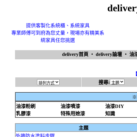
deli
提供客製化系統櫃、系統家具
專業師傅可到府為您丈量，現場亦有精美系
統家具任您挑選
delivery首頁
‧
delivery論壇
‧
油
搜尋:
※
油漆粉刷
油漆噴漆
油漆DIY
乳膠漆
特殊用途漆
知識
主題
外牆防水塗料步驟