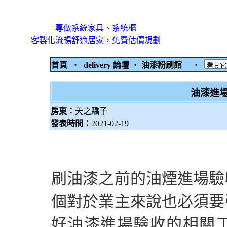
專做系統家具、系統櫃
客製化流暢舒適居家，免費估價規劃
首頁
‧
delivery 論壇
‧
油漆粉刷館
‧
油漆進
房東：
天之驕子
發表時間：
2021-02-19
刷油漆之前的油煙進場驗
個對於業主來說也必須要
好油漆進場驗收的相關